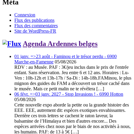
Méta
Connexion
Flux des publications
Flux des commentaires
Site de WordPress-FR
Agenda Ardennes belges
01 janv. =>23 août - Faminou et le trésor perdu - 6900
Marche-en-Famenne
05/08/2026
RDV : au Musée. PAF : 3€/jeu inclus dans le prix de l'entrée
enfant. Sans réservation. Jeu entre 6 et 12 ans. Horaires : Lu-
Ven : 10h-12h et 13h-17h / Sa-Di : 14h-18h.FAMinou, le plus
mignon des guides du FAM a découvert un trésor caché dans
le musée. Mais ce petit malin ne te révèlera […]
06 févr. =>03 janv. 2027 - Stop Invasions ! - 6990 Hotton
05/08/2026
Cette nouvelle expo aborde la petite ou la grande histoire des
EEE. EEE, autrement dit: espèces exotiques envahissantes.
Derrière ces trois lettres se cachent le raton laveur, la
balsamine de l’Himalaya et bien d'autres encore... Des
espèces arrivées chez nous par le biais de nos activités à nous,
les humains. PAF: de 13 à 5€ […]