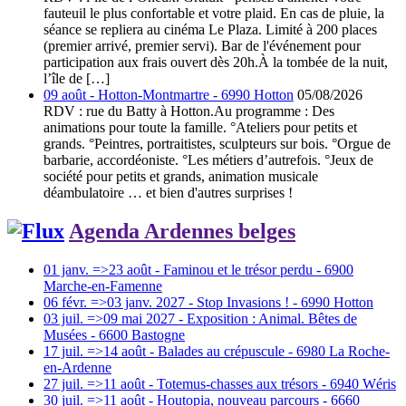
fauteuil le plus confortable et votre plaid. En cas de pluie, la
séance se repliera au cinéma Le Plaza. Limité à 200 places
(premier arrivé, premier servi). Bar de l'événement pour
participation aux frais ouvert dès 20h.À la tombée de la nuit,
l’île de […]
09 août - Hotton-Montmartre - 6990 Hotton
05/08/2026
RDV : rue du Batty à Hotton.Au programme : Des
animations pour toute la famille. °Ateliers pour petits et
grands. °Peintres, portraitistes, sculpteurs sur bois. °Orgue de
barbarie, accordéoniste. °Les métiers d’autrefois. °Jeux de
société pour petits et grands, animation musicale
déambulatoire … et bien d'autres surprises !
Agenda Ardennes belges
01 janv. =>23 août - Faminou et le trésor perdu - 6900
Marche-en-Famenne
06 févr. =>03 janv. 2027 - Stop Invasions ! - 6990 Hotton
03 juil. =>09 mai 2027 - Exposition : Animal. Bêtes de
Musées - 6600 Bastogne
17 juil. =>14 août - Balades au crépuscule - 6980 La Roche-
en-Ardenne
27 juil. =>11 août - Totemus-chasses aux trésors - 6940 Wéris
30 juil. =>11 août - Houtopia, nouveau parcours - 6660