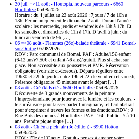
30 juil. =>11 août - Houtopia, nouveau parcours - 6660
Houffalize
05/08/2026
Horaire : du 4 juillet au 23 août 2026 : 7jours / 7 de 10h à
18h. Fermé uniquement le dimanche 2 août. Durant l'année
scolaire : les mercredis, jeudis et vendredis de 13h à 17h. Et
les samedis et dimanches de 11h à 17h. D’avril à juin : du
lundi au vendredi de 9h […]
06 =>08 août - Flammes (26e)-balade théâtrale - 6941 Bomal-
sur-Ourthe
05/08/2026
RDV : Parc communal de Bomal. PAF : Adulte/15€-enfant
(6-12 ans)/7,50€ et enfant (-6 ans)/gratuit. Plus si achat sur
place. Non accessible aux poussettes et PMR. Réservation
obligatoire (voir site ci-dessous). Départs réguliers entre
19h30 et 22h le jeudi - entre 19h et 22h le vendredi et samedi,
Présence obligatoire 45 minutes avant le départ […]
08 août - Créa'kids été - 6660 Houffalize
05/08/2026
Découverte de 3 grands mouvements de la peinture : -
l’impressionnisme pour jouer avec la lumière et les couleurs, -
le surréalisme pour laisser parler l’imaginaire, -et l’art abstrait
pour s’exprimer à travers les formes et les émotions.RDV : 9
Rue Bois des moines à Houffalize. PAF : 16€. Public : 5 à 10
ans. Prendre pique-nique […]
08 août - Cinéma plein air (3e édition) - 6990 Hotton
05/08/2026
RDV : l’île de l’Oneux. Gratuit - pensez à amener votre