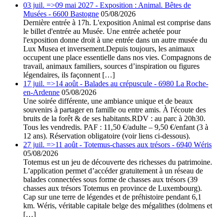
03 juil. =>09 mai 2027 - Exposition : Animal. Bêtes de
Musées - 6600 Bastogne
05/08/2026
Dernière entrée à 17h. L'exposition Animal est comprise dans
le billet d'entrée au Musée. Une entrée achetée pour
l'exposition donne droit à une entrée dans un autre musée du
Lux Musea et inversement.Depuis toujours, les animaux
occupent une place essentielle dans nos vies. Compagnons de
travail, animaux familiers, sources d’inspiration ou figures
légendaires, ils façonnent […]
17 juil. =>14 août - Balades au crépuscule - 6980 La Roche-
en-Ardenne
05/08/2026
Une soirée différente, une ambiance unique et de beaux
souvenirs à partager en famille ou entre amis. À l'écoute des
bruits de la forêt & de ses habitants.RDV : au parc à 20h30.
Tous les vendredis. PAF : 11,50 €/adulte – 9,50 €/enfant (3 à
12 ans). Réservation obligatoire (voir liens ci-dessous).
27 juil. =>11 août - Totemus-chasses aux trésors - 6940 Wéris
05/08/2026
Totemus est un jeu de découverte des richesses du patrimoine.
L’application permet d’accéder gratuitement à un réseau de
balades connectées sous forme de chasses aux trésors (39
chasses aux trésors Totemus en province de Luxembourg).
Cap sur une terre de légendes et de préhistoire pendant 6,1
km. Wéris, véritable capitale belge des mégalithes (dolmens et
[…]