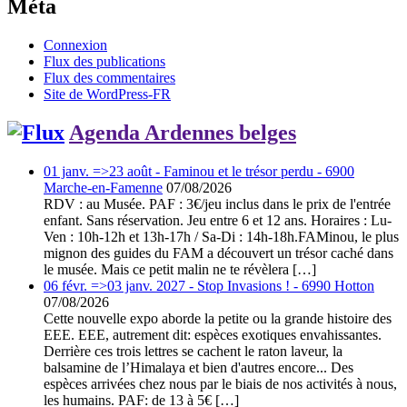
Méta
Connexion
Flux des publications
Flux des commentaires
Site de WordPress-FR
Agenda Ardennes belges
01 janv. =>23 août - Faminou et le trésor perdu - 6900
Marche-en-Famenne
07/08/2026
RDV : au Musée. PAF : 3€/jeu inclus dans le prix de l'entrée
enfant. Sans réservation. Jeu entre 6 et 12 ans. Horaires : Lu-
Ven : 10h-12h et 13h-17h / Sa-Di : 14h-18h.FAMinou, le plus
mignon des guides du FAM a découvert un trésor caché dans
le musée. Mais ce petit malin ne te révèlera […]
06 févr. =>03 janv. 2027 - Stop Invasions ! - 6990 Hotton
07/08/2026
Cette nouvelle expo aborde la petite ou la grande histoire des
EEE. EEE, autrement dit: espèces exotiques envahissantes.
Derrière ces trois lettres se cachent le raton laveur, la
balsamine de l’Himalaya et bien d'autres encore... Des
espèces arrivées chez nous par le biais de nos activités à nous,
les humains. PAF: de 13 à 5€ […]