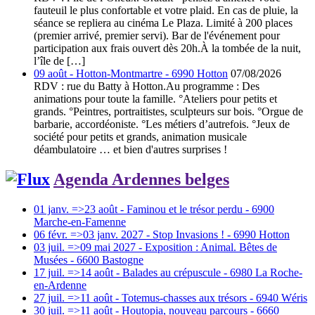
fauteuil le plus confortable et votre plaid. En cas de pluie, la
séance se repliera au cinéma Le Plaza. Limité à 200 places
(premier arrivé, premier servi). Bar de l'événement pour
participation aux frais ouvert dès 20h.À la tombée de la nuit,
l’île de […]
09 août - Hotton-Montmartre - 6990 Hotton
07/08/2026
RDV : rue du Batty à Hotton.Au programme : Des
animations pour toute la famille. °Ateliers pour petits et
grands. °Peintres, portraitistes, sculpteurs sur bois. °Orgue de
barbarie, accordéoniste. °Les métiers d’autrefois. °Jeux de
société pour petits et grands, animation musicale
déambulatoire … et bien d'autres surprises !
Agenda Ardennes belges
01 janv. =>23 août - Faminou et le trésor perdu - 6900
Marche-en-Famenne
06 févr. =>03 janv. 2027 - Stop Invasions ! - 6990 Hotton
03 juil. =>09 mai 2027 - Exposition : Animal. Bêtes de
Musées - 6600 Bastogne
17 juil. =>14 août - Balades au crépuscule - 6980 La Roche-
en-Ardenne
27 juil. =>11 août - Totemus-chasses aux trésors - 6940 Wéris
30 juil. =>11 août - Houtopia, nouveau parcours - 6660