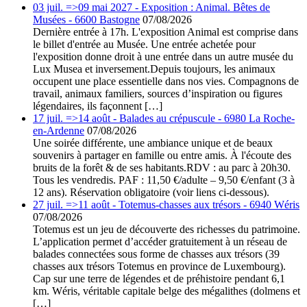
03 juil. =>09 mai 2027 - Exposition : Animal. Bêtes de
Musées - 6600 Bastogne
07/08/2026
Dernière entrée à 17h. L'exposition Animal est comprise dans
le billet d'entrée au Musée. Une entrée achetée pour
l'exposition donne droit à une entrée dans un autre musée du
Lux Musea et inversement.Depuis toujours, les animaux
occupent une place essentielle dans nos vies. Compagnons de
travail, animaux familiers, sources d’inspiration ou figures
légendaires, ils façonnent […]
17 juil. =>14 août - Balades au crépuscule - 6980 La Roche-
en-Ardenne
07/08/2026
Une soirée différente, une ambiance unique et de beaux
souvenirs à partager en famille ou entre amis. À l'écoute des
bruits de la forêt & de ses habitants.RDV : au parc à 20h30.
Tous les vendredis. PAF : 11,50 €/adulte – 9,50 €/enfant (3 à
12 ans). Réservation obligatoire (voir liens ci-dessous).
27 juil. =>11 août - Totemus-chasses aux trésors - 6940 Wéris
07/08/2026
Totemus est un jeu de découverte des richesses du patrimoine.
L’application permet d’accéder gratuitement à un réseau de
balades connectées sous forme de chasses aux trésors (39
chasses aux trésors Totemus en province de Luxembourg).
Cap sur une terre de légendes et de préhistoire pendant 6,1
km. Wéris, véritable capitale belge des mégalithes (dolmens et
[…]