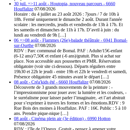
30 juil. =>11 août - Houtopia, nouveau parcours - 6660
Houffalize
07/08/2026
Horaire : du 4 juillet au 23 août 2026 : 7jours / 7 de 10h à
18h. Fermé uniquement le dimanche 2 août. Durant l'année
scolaire : les mercredis, jeudis et vendredis de 13h à 17h. Et
les samedis et dimanches de 11h à 17h. D’avril à juin : du
lundi au vendredi de 9h […]
06 =>08 août - Flammes (26e)-balade théâtrale - 6941 Bomal-
sur-Ourthe
07/08/2026
RDV : Parc communal de Bomal. PAF : Adulte/15€-enfant
(6-12 ans)/7,50€ et enfant (-6 ans)/gratuit. Plus si achat sur
place. Non accessible aux poussettes et PMR. Réservation
obligatoire (voir site ci-dessous). Départs réguliers entre
19h30 et 22h le jeudi - entre 19h et 22h le vendredi et samedi,
Présence obligatoire 45 minutes avant le départ […]
08 août - Créa'kids été - 6660 Houffalize
07/08/2026
Découverte de 3 grands mouvements de la peinture : -
l’impressionnisme pour jouer avec la lumière et les couleurs, -
le surréalisme pour laisser parler l’imaginaire, -et l’art abstrait
pour s’exprimer à travers les formes et les émotions.RDV : 9
Rue Bois des moines à Houffalize. PAF : 16€. Public : 5 à 10
ans. Prendre pique-nique […]
08 août - Cinéma plein air (3e édition) - 6990 Hotton
07/08/2026
RDV : l’île de l’Oneux. Gratuit - pensez à amener votre