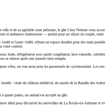
re-ville et de sa agréable zone piétonne, le gîte Chez Nénene vous ac
ne et ambiance chaleureuse — parfait pour un séjour en couple, entre 
 1m40 et l'autre 1m80, offrant un espace douillet pour des nuits paisi
ur votre confort.
n, hotte, réfrigérateur avec partie congélateur, lave-vaisselle, cafetières
 pour se relaxer après une journée bien remplie.
é pour vélos, un vrai atout pour les passionnés de cyclotourisme. Les env
famille : visite du château médiéval, du musée de la Bataille des Arde
à quatre pattes, un animal est accepté au gîte.
-à-terre idéal pour découvrir les merveilles de La Roche-en-Ardenne et v