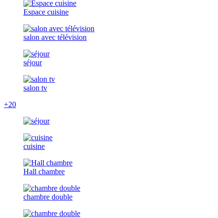
Espace cuisine
salon avec télévision
séjour
salon tv
+20
cuisine
Hall chambre
chambre double