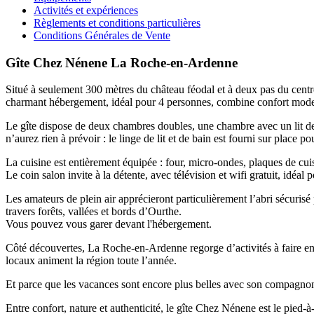
Activités et expériences
Règlements et conditions particulières
Conditions Générales de Vente
Gîte Chez Nénene La Roche-en-Ardenne
Situé à seulement 300 mètres du château féodal et à deux pas du cent
charmant hébergement, idéal pour 4 personnes, combine confort moder
Le gîte dispose de deux chambres doubles, une chambre avec un lit de
n’aurez rien à prévoir : le linge de lit et de bain est fourni sur place po
La cuisine est entièrement équipée : four, micro-ondes, plaques de cuisso
Le coin salon invite à la détente, avec télévision et wifi gratuit, idéal
Les amateurs de plein air apprécieront particulièrement l’abri sécuris
travers forêts, vallées et bords d’Ourthe.
Vous pouvez vous garer devant l'hébergement.
Côté découvertes, La Roche-en-Ardenne regorge d’activités à faire en 
locaux animent la région toute l’année.
Et parce que les vacances sont encore plus belles avec son compagnon 
Entre confort, nature et authenticité, le gîte Chez Nénene est le pied