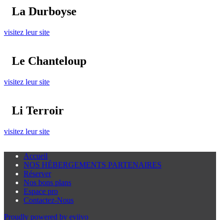
La Durboyse
visitez leur site
Le Chanteloup
visitez leur site
Li Terroir
visitez leur site
Accueil
NOS HÉBERGEMENTS PARTENAIRES
Réserver
Nos bons plans
Espace pro
Contactez-Nous
Proudly powered by eviivo