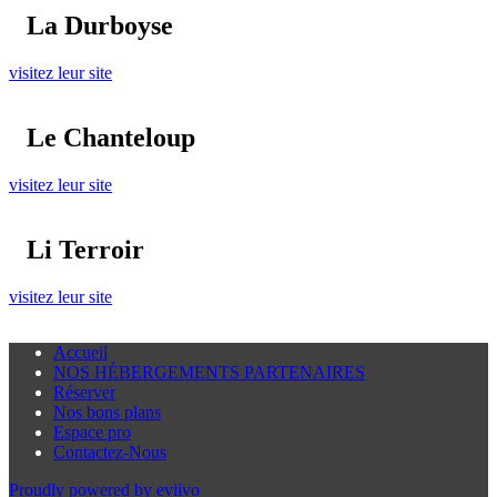
La Durboyse
visitez leur site
Le Chanteloup
visitez leur site
Li Terroir
visitez leur site
Accueil
NOS HÉBERGEMENTS PARTENAIRES
Réserver
Nos bons plans
Espace pro
Contactez-Nous
Proudly powered by eviivo