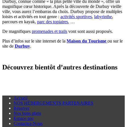
Durbuy, connue comme « la plus petite ville du monde », offre un
magnifique cœur historique. Après la découverte de Durbuy vieille
ville, vous aurez l’embarras du choix. Durbuy propose de multiples
loisirs et activités en tout genre :
activités sportives
,
labyrinthe
,
parcours en kayak,
parc des topiaires
, …
De magnifiques
promenades et trails
vont sont aussi proposés.
Plus d’infos sur le site internet de la
Maison du Tourisme
ou sur le
site de
Durbuy
.
Découvrez bientôt d’autres destinations
Accueil
NOS HÉBERGEMENTS PARTENAIRES
Réserver
Nos bons plans
Espace pro
Contactez-Nous